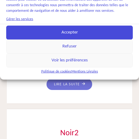
consentir à ces technologies nous permettra de traiter des données telles que le
Noir3
comportement de navigation et de nous aider à améliorer nos services.
Gérer les services
CATHERINE ROUAUD
18 FÉVRIER 2017
ALCHIMIE
Accepter
Cette femme est en 3° année d’analyse. Elle a pu prendre
conscience des schémas familiaux qui parasitaient sa vie et ses
Refuser
relations. Il s’agit maintenant pour elle de contacter profondément
sa vraie nature, sa créativité.
Voir les préférences
Y est ressuscité. Il a …
Lire la suite
Politique de cookies
Mentions Légales
"NOIR3"
LIRE LA SUITE
Noir2