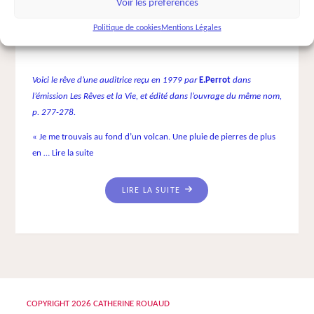
Voir les préférences
Statue humaine
Politique de cookies
Mentions Légales
CATHERINE ROUAUD
6 FÉVRIER 2015
SOI
Voici le rêve d’une auditrice reçu en 1979 par
E.Perrot
dans
l’émission Les Rêves et la Vie, et édité dans l’ouvrage du même nom,
p. 277-278.
« Je me trouvais au fond d’un volcan. Une pluie de pierres de plus
en …
Lire la suite
"STATUE
LIRE LA SUITE
HUMAINE"
COPYRIGHT
2026 CATHERINE ROUAUD