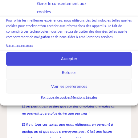
Et il y a les écrivains, connus ou non, qui nous font
Gérer le consentement aux
partager leurs sensations leurs inspirations, leurs
cookies
souvenirs, leurs rêves. Ceux-ci rencontrent souvent les
Pour offrir les meilleures expériences, nous utilisons des technologies telles que les
nôtres, les révèlent, les précisent, les exaltent.
cookies pour stocker et/ou accéder aux informations des appareils. Le fait de
consentir à ces technologies nous permettra de traiter des données telles que le
Les lettres, maintenant les mails, que nous adressons à
comportement de navigation et de nous aider à améliorer nos services.
l’autre sont précieux : nous y parlons de la vie, de l’amour,
Gérer les services
de nos découvertes, nous questionnons l’autre et donc
nous-même. Bien sûr, de la calligraphie aux sms la forme
Accepter
a beaucoup changé mais les mots sont toujours là, les
voyelles et les consonnes, avec leurs rôles respectifs, que
Refuser
nous pouvons toujours entendre au moins
intérieurement, et aussi prononcer pour mieux les
Voir les préférences
ressentir. Je fais ce constat même si pour moi l’écriture a
Politique de cookies
Mentions Légales
toujours le goût, l’odeur et le son de l’encre et de la craie !
Et on peut aussi se dire que sur des omplates animales on
ne pouvait guère plus écrire que par sms !
Et il y a tous ces textes que nous rédigeons en pensant à
quelqu’un et que nous n’envoyons pas . C’est une façon