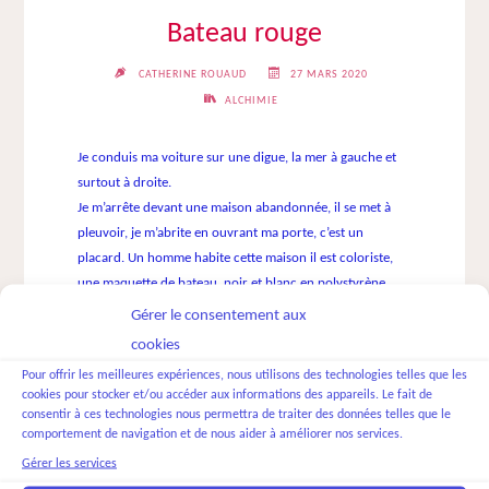
Bateau rouge
CATHERINE ROUAUD
27 MARS 2020
ALCHIMIE
Je conduis ma voiture sur une digue, la mer à gauche et
surtout à droite.
Je m’arrête devant une maison abandonnée, il se met à
pleuvoir, je m’abrite en ouvrant ma porte, c’est un
placard. Un homme habite cette maison il est coloriste,
une maquette de bateau, noir et blanc en polystyrène,
milieu plat à balancier…
Gérer le consentement aux
Il dit d’un ton triomphant pour votre bateau je propose 3
cookies
rouges, moi ça me plait j’ai toujours aimé les nuances de
Pour offrir les meilleures expériences, nous utilisons des technologies telles que les
rouges entre elles.
cookies pour stocker et/ou accéder aux informations des appareils. Le fait de
consentir à ces technologies nous permettra de traiter des données telles que le
Ce rêve est amené par une femme qui poursuit un travail
comportement de navigation et de nous aider à améliorer nos services.
dans les profondeurs depuis de nombreuses années.
Gérer les services
La rêveuse précise que lorsqu’elle rentre dans cette