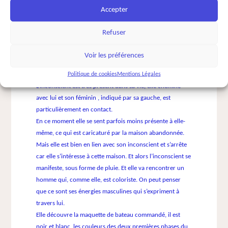
maison elle se trouve dans une pièce complètement
Accepter
fermée, comme un placard mais que lorsqu’elle est
dedans une porte s’ouvre à gauche et un homme entre
Refuser
dans cette pièce, il habite cette maison.
Pour elle ce bateau est un bateau comme dans les îles.
Voir les préférences
L’homme qui habite cette maison est sympathique, elle lui
Politique de cookies
Mentions Légales
avait passé commande.
L’inconscient est très présent dans sa vie, elle chemine
avec lui et son féminin , indiqué par sa gauche, est
particulièrement en contact.
En ce moment elle se sent parfois moins présente à elle-
même, ce qui est caricaturé par la maison abandonnée.
Mais elle est bien en lien avec son inconscient et s’arrête
car elle s’intéresse à cette maison. Et alors l’inconscient se
manifeste, sous forme de pluie. Et elle va rencontrer un
homme qui, comme elle, est coloriste. On peut penser
que ce sont ses énergies masculines qui s’expriment à
travers lui.
Elle découvre la maquette de bateau commandé, il est
noir et blanc, les couleurs des deux premières phases du