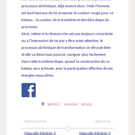
processus alchimique, déjà avancé donc. Mais l’homme
est tout heureux de lui proposer la couleur rouge pour ce
bateau… la couleur de la troisième et dernière étape du
processus.
Ainsi, même si la rêveuse n’en est pas toujours consciente
ou a l’impression de ne pas y être assez attentive, le
processus alchimique de transformation se déroule bien
et elle va désormais pouvoir naviguer plus facilement
dans cette troisième étape, quand la construction de ce
bateau sera achevée, avec la participation effective de ses
énergies masculines.
/
/
BATEAU
MAISON
ROUGE
PREVIOUS POST
NEXT POST
Masculin-Féminin 2
Masculin-Féminin 3