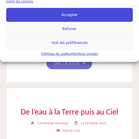
Gérer les services
CATHERINE ROUAUD
27 MARS 2020
MASCULIN-FÉMININ
Accepter
Une famille, des enfants, 2 jumeaux, garçon et fille sur une plage la
Refuser
nuit, au bord d’une ville. Les enfants ont trouvé quelque chose de
précieux. Leur père leur dit de ne pas s’en occuper mais eux n’en
Voir les préférences
tiennent pas …
Lire la suite
Politique de cookies
Mentions Légales
"MASCULIN-
LIRE LA SUITE
FÉMININ
2"
De l’eau à la Terre puis au Ciel
CATHERINE ROUAUD
21 FÉVRIER 2020
PROCESSUS