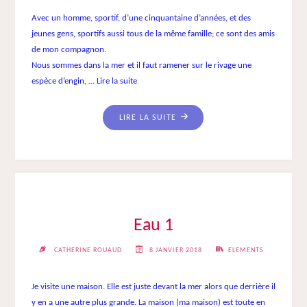
Avec un homme, sportif, d’une cinquantaine d’années, et des
jeunes gens, sportifs aussi tous de la même famille; ce sont des amis
de mon compagnon.
Nous sommes dans la mer et il faut ramener sur le rivage une
espèce d’engin, …
Lire la suite
"DE
LIRE LA SUITE
L’EAU
À
LA
TERRE
PUIS
AU
Eau 1
CIEL"
CATHERINE ROUAUD
8 JANVIER 2018
ELEMENTS
Je visite une maison. Elle est juste devant la mer alors que derrière il
y en a une autre plus grande. La maison (ma maison) est toute en