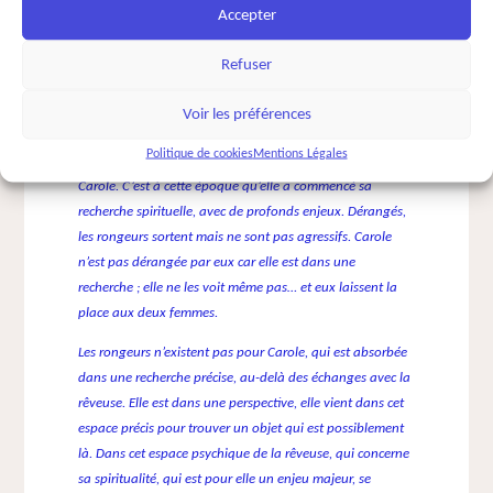
Accepter
semblent chez eux, bien installés.
Refuser
Carole est une amie, thérapeute, la rêveuse l’aime
beaucoup, elles font souvent du yoga ensemble. Elles ont
Voir les préférences
toutes deux une soixantaine d’années. Le hangar lui fait
Politique de cookies
Mentions Légales
penser à un lieu où elle a vécu, où elle était voisine avec
Carole. C’est à cette époque qu’elle a commencé sa
recherche spirituelle, avec de profonds enjeux. Dérangés,
les rongeurs sortent mais ne sont pas agressifs. Carole
n’est pas dérangée par eux car elle est dans une
recherche ; elle ne les voit même pas… et eux laissent la
place aux deux femmes.
Les rongeurs n’existent pas pour Carole, qui est absorbée
dans une recherche précise, au-delà des échanges avec la
rêveuse. Elle est dans une perspective, elle vient dans cet
espace précis pour trouver un objet qui est possiblement
là. Dans cet espace psychique de la rêveuse, qui concerne
sa spiritualité, qui est pour elle un enjeu majeur, se