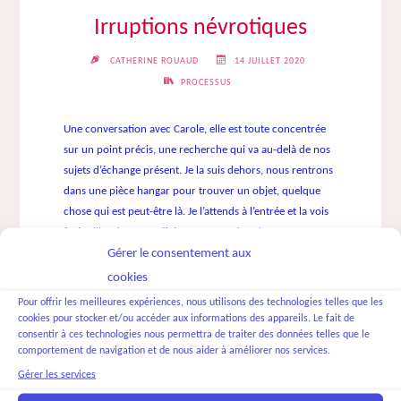
Irruptions névrotiques
CATHERINE ROUAUD
14 JUILLET 2020
PROCESSUS
Une conversation avec Carole, elle est toute concentrée
sur un point précis, une recherche qui va au-delà de nos
sujets d’échange présent. Je la suis dehors, nous rentrons
dans une pièce hangar pour trouver un objet, quelque
chose qui est peut-être là. Je l’attends à l’entrée et la vois
farfouiller dans ses affaires. Au premier plan, comme
Gérer le consentement aux
dans un grenier, je vois un rongeur qui pointe son nez
hors d’un carton, taille rat des champs. Au fur et à
cookies
mesure que Carole, elle aussi dans ce grenier, cherche, je
Pour offrir les meilleures expériences, nous utilisons des technologies telles que les
vois d’autres rongeurs de toutes tailles, dont un de la taille
cookies pour stocker et/ou accéder aux informations des appareils. Le fait de
consentir à ces technologies nous permettra de traiter des données telles que le
d’un grand chien, tous se déplacent comme dérangés par
comportement de navigation et de nous aider à améliorer nos services.
nous. En partant je vois une couvée, suivant la mère, de
Gérer les services
souris claires Carole semble ne pas voir quand je lui en
parle, elle saisit mais elle est ailleurs. Je lui dis qu’ils